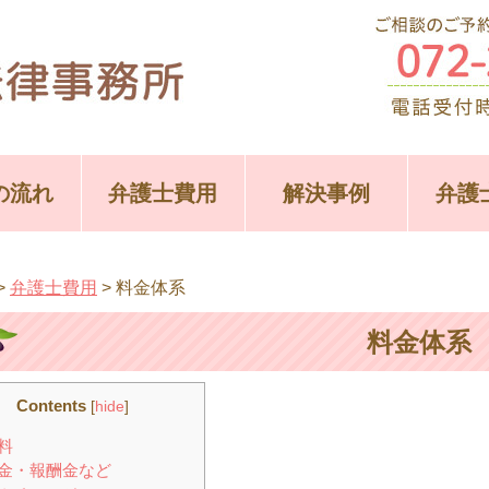
の流れ
弁護士費用
解決事例
弁護
>
弁護士費用
>
料金体系
料金体系
Contents
[
hide
]
料
金・報酬金など