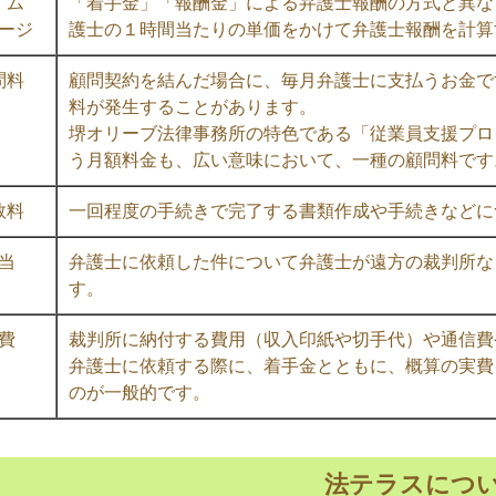
イム
「着手金」「報酬金」による弁護士報酬の方式と異な
ージ
護士の１時間当たりの単価をかけて弁護士報酬を計算
問料
顧問契約を結んだ場合に、毎月弁護士に支払うお金で
料が発生することがあります。
堺オリーブ法律事務所の特色である「従業員支援プロ
う月額料金も、広い意味において、一種の顧問料です
数料
一回程度の手続きで完了する書類作成や手続きなどに
当
弁護士に依頼した件について弁護士が遠方の裁判所な
す。
費
裁判所に納付する費用（収入印紙や切手代）や通信費
弁護士に依頼する際に、着手金とともに、概算の実費
のが一般的です。
法テラスにつ