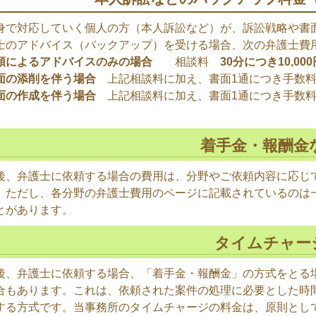
で対応していく個人の方（本人訴訟など）が、訴訟戦略や書
士のアドバイス（バックアップ）を受ける場合、次の弁護士費
頭によるアドバイスのみの場合
相談料
30分につき10,00
面の添削を伴う場合
上記相談料に加え、書面1通につき手数料50,
面の作成を伴う場合
上記相談料に加え、書面1通につき手数料100
着手金・報酬金
後、弁護士に依頼する場合の費用は、分野やご依頼内容に応じ
。ただし、各分野の弁護士費用のページに記載されているのは
とがあります。
タイムチャー
後、弁護士に依頼する場合、「着手金・報酬金」の方式をとる
合もあります。これは、依頼された案件の処理に必要とした時
する方式です。当事務所のタイムチャージの料金は、原則とし