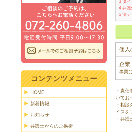
3
タイ
4
弁護
5
法テ
個人
企業
事業
コンテンツメニュー
・責任
HOME
いてお
新着情報
・相談
イスを
お知らせ
・弁護
弁護士からのご挨拶