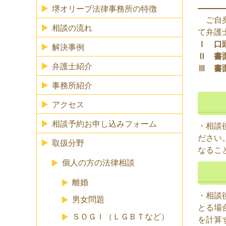
堺オリーブ法律事務所の特徴
ご自身
相談の流れ
て弁護
Ⅰ 口
解決事例
Ⅱ 書
弁護士紹介
Ⅲ 書
事務所紹介
アクセス
相談予約お申し込みフォーム
・相談
ださい
取扱分野
なるこ
個人の方の法律相談
離婚
・相談
男女問題
とる場
ＳＯＧＩ（ＬＧＢＴなど）
を計算